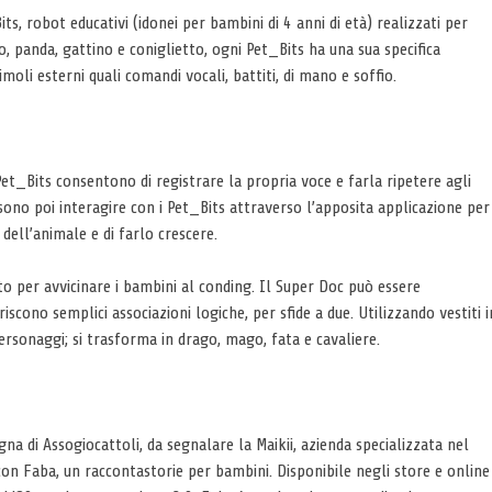
ts, robot educativi (idonei per bambini di 4 anni di età) realizzati per
, panda, gattino e coniglietto, ogni Pet_Bits ha una sua specifica
imoli esterni quali comandi vocali, battiti, di mano e soffio.
Pet_Bits consentono di registrare la propria voce e farla ripetere agli
ono poi interagire con i Pet_Bits attraverso l’apposita applicazione per
dell’animale e di farlo crescere.
to per avvicinare i bambini al conding. Il Super Doc può essere
ono semplici associazioni logiche, per sfide a due. Utilizzando vestiti i
ersonaggi; si trasforma in drago, mago, fata e cavaliere.
na di Assogiocattoli, da segnalare la Maikii, azienda specializzata nel
on Faba, un raccontastorie per bambini. Disponibile negli store e online