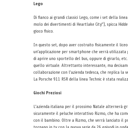
Lego
Di fianco ai grandi classici Lego, come i set della line
molo dei divertimenti di Heartlake City”), spicca Hidd
gioco fisico.
In questo set, dopo aver costruito fisicamente il liceo
un’applicazione per smartphone che verrà utilizzata 
di aprire uno sportello del bus, oppure di girarlo, et
quello virtuale. Altrettanto interessante, ma decisame
collaborazione con l’azienda tedesca, che replica la 
La Porsche 911 RSR della linea Technic è stata realiz
Giochi Preziosi
L’azienda italiana per il prossimo Natale alternerà gran
sicuramente il peluche interattivo Rizmo, che ha come
con il bambino. Oltre a Rizmo, che verrà lanciato il 
tornano in tv con la nuova serie da 26 episodi in onda 