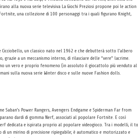
pirano alla nuova serie televisiva La Giochi Preziosi propone poi le action
 Fortnite, una collezione di 100 personaggi tra i quali figurano Knight,
e Cicciobello, un classico nato nel 1962 e che debutterà sotto l’albero
o, grazie a un meccanismo interno, di rilasciare delle “vere” lacrime.
sono un vero e proprio fenomeno (in assoluto il giocattolo più venduto al
ani sulla nuova serie Winter disco e sulle nuove Fashion dolls.
 come Saban’s Power Rangers, Avengers Endgame e Spiderman Far from
parano dardi di gomma Nerf, associati al popolare Fortnite. E così
rf dedicata e ispirata proprio al popolare videogioco. Tra i modelli, il t
to di un mirino di precisione ripiegabile; è automatico e motorizzato e