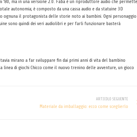
i ’80, ma in una versione 2.0. Faba è un riproduttore audio che permett
n totale autonomia; è composto da una cassa audio e da statuine 3D
ognuna il protagonista delle storie noto ai bambini. Ogni personaggio
uine sono quindi dei veri audiolibri e per farli funzionare basterà
tavia mirano a far sviluppare fin dai primi anni di vita del bambino
 linea di giochi Chicco come il nuovo trenino delle avventure, un gioco
ARTICOLO SEGUENTE
Materiale da imballaggio: ecco come sceglierlo