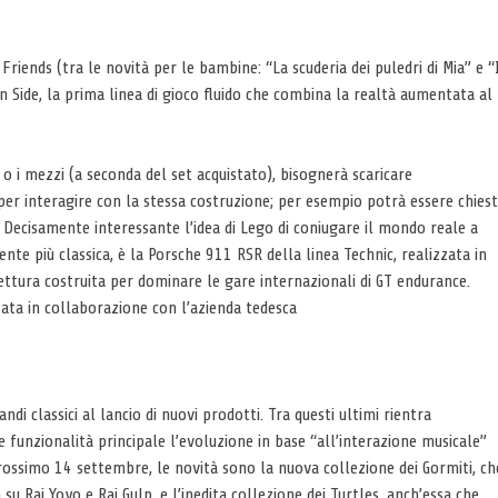
a Friends (tra le novità per le bambine: “La scuderia dei puledri di Mia” e “
en Side, la prima linea di gioco fluido che combina la realtà aumentata al
 o i mezzi (a seconda del set acquistato), bisognerà scaricare
per interagire con la stessa costruzione; per esempio potrà essere chies
c. Decisamente interessante l’idea di Lego di coniugare il mondo reale a
nte più classica, è la Porsche 911 RSR della linea Technic, realizzata in
vettura costruita per dominare le gare internazionali di GT endurance.
zata in collaborazione con l’azienda tedesca
di classici al lancio di nuovi prodotti. Tra questi ultimi rientra
 funzionalità principale l’evoluzione in base “all’interazione musicale”
prossimo 14 settembre, le novità sono la nuova collezione dei Gormiti, ch
su Rai Yoyo e Rai Gulp, e l’inedita collezione dei Turtles, anch’essa che