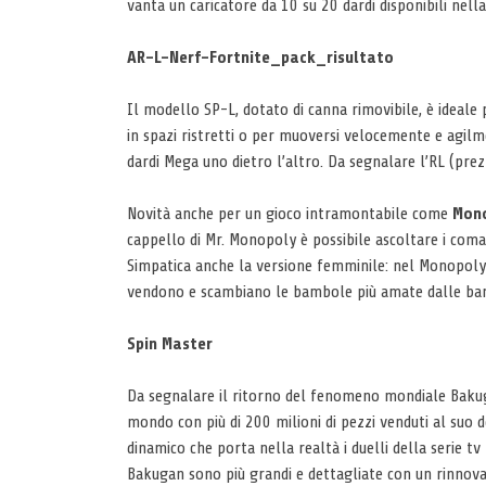
vanta un caricatore da 10 su 20 dardi disponibili nell
AR-L-Nerf-Fortnite_pack_risultato
Il modello SP-L, dotato di canna rimovibile, è ideale 
in spazi ristretti o per muoversi velocemente e agilm
dardi Mega uno dietro l’altro. Da segnalare l’RL (prezzo
Novità anche per un gioco intramontabile come
Mon
cappello di Mr. Monopoly è possibile ascoltare i coman
Simpatica anche la versione femminile: nel Monopoly L
vendono e scambiano le bambole più amate dalle bambi
Spin Master
Da segnalare il ritorno del fenomeno mondiale Bakuga
mondo con più di 200 milioni di pezzi venduti al suo d
dinamico che porta nella realtà i duelli della serie 
Bakugan sono più grandi e dettagliate con un rinnov