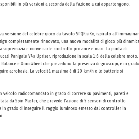
sponibili in più versioni a seconda della fazione a cui appartengono.
va versione del celebre gioco da tavolo SPQRisiKo, ispirato all’immaginar
design completamente rinnovato, una nuova modalità di gioco più dinamica
 la supremazia e nuove carte controllo province e mari. La punta di
ucati Panigale V4s Upriser, riproduzione in scala 1:6 della celebre moto,
e Balance e OmniWheel che prevedono la presenza di giroscopi, è in grad
uire acrobazie. La velocità massima è di 20 km/h e le batterie si
un veicolo radiocomandato in grado di correre su pavimenti, pareti e
ttata da Spin Master, che prevede l’azione di 5 sensori di controllo
 è in grado di inseguire il raggio luminoso emesso dal controller in
ù.