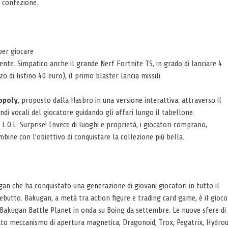
a confezione.
per giocare
ente. Simpatico anche il grande Nerf Fortnite TS, in grado di lanciare 4
 di listino 40 euro), il primo blaster lancia missili.
opoly
, proposto dalla Hasbro in una versione interattiva: attraverso il
di vocali del giocatore guidando gli affari lungo il tabellone.
.O.L. Surprise! Invece di luoghi e proprietà, i giocatori comprano,
ne con l’obiettivo di conquistare la collezione più bella.
n che ha conquistato una generazione di giovani giocatori in tutto il
ebutto. Bakugan, a metà tra action figure e trading card game, è il gioco
tv Bakugan Battle Planet in onda su Boing da settembre. Le nuove sfere di
ato meccanismo di apertura magnetica; Dragonoid, Trox, Pegatrix, Hydro