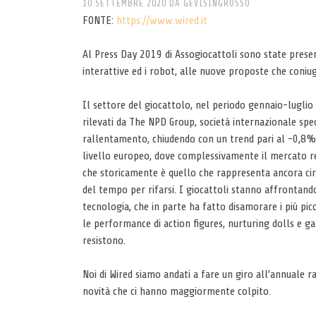
10 SETTEMBRE 2020
DA
GEVISINGROSSO
FONTE:
https://www.wired.it
Al Press Day 2019 di Assogiocattoli sono state presen
interattive ed i robot, alle nuove proposte che coni
Il settore del giocattolo, nel periodo gennaio-luglio
rilevati da The NPD Group, società internazionale spe
rallentamento, chiudendo con un trend pari al -0,8% i
livello europeo, dove complessivamente il mercato re
che storicamente è quello che rappresenta ancora circa
del tempo per rifarsi. I giocattoli stanno affrontando
tecnologia, che in parte ha fatto disamorare i più pic
le performance di action figures, nurturing dolls e ga
resistono.
Noi di Wired siamo andati a fare un giro all’annuale ra
novità che ci hanno maggiormente colpito.