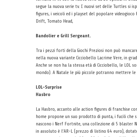
segue la nuova serie tv. I nuovi set delle Turtles si is
figures, i veicoli ed i playset del popolare videogioco
Drift, Tomato Head,
Bandolier e Grill Sergeant.
Tra i pezzi forti della Giochi Preziosi non può mancar
nella nuova variante Cicciobello Lacrime Vere, in grad
Anche se non ha la stessa età di Cicciobello, le LOL 
mondo). A Natale le più piccole potranno mettere le m
LOL-Surprise
Hasbro
La Hasbro, accanto alle action figures di franchise
home propone un suo prodotto di punta, i fucili che s
nascono i Nerf Fortnite, una collezione di 5 blaster Ne
in assoluto è l’AR-L (prezzo di listino 64 euro), dota