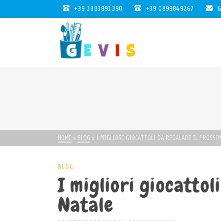
+39 3883991390
+39 0899849267
G
HOME
»
BLOG
»
I MIGLIORI GIOCATTOLI DA REGALARE IL PROSSI
BLOG
I migliori giocattol
Natale